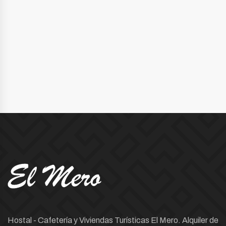
Hostal - Cafetería y Viviendas Turísticas El Mero. Alquiler de